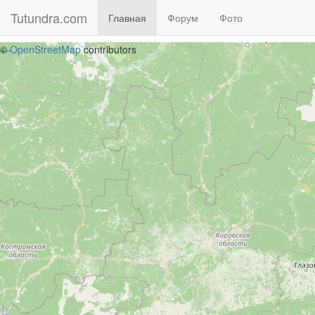
Tutundra.com
(current)
Главная
Форум
Фото
+
©
−
OpenStreetMap
contributors