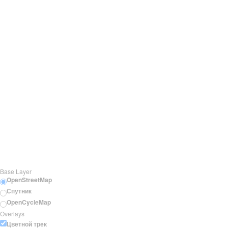
Base Layer
OpenStreetMap
Спутник
OpenCycleMap
Overlays
Цветной трек