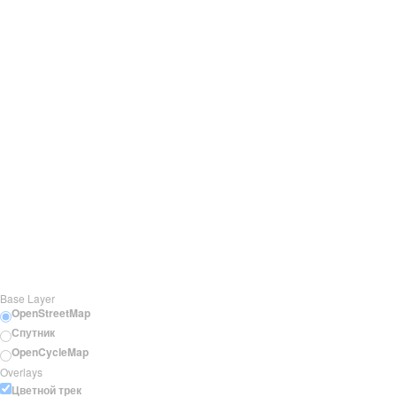
Base Layer
OpenStreetMap
Спутник
OpenCycleMap
Overlays
Цветной трек