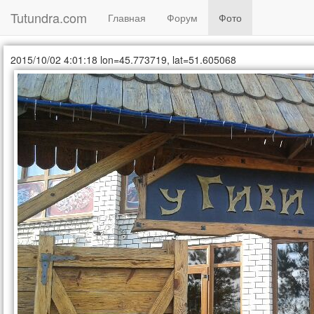
Tutundra.com
(current)
Главная
Форум
Фото
2015/10/02 4:01:18
lon=45.773719, lat=51.605068