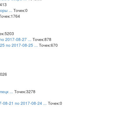
413
горы
...
Точек:0
очек:1764
ек:5203
 по 2017-08-27
...
Точек:878
-25 по 2017-08-25
...
Точек:670
1026
илецк
...
Точек:3278
7-08-21 по 2017-08-24
...
Точек:0