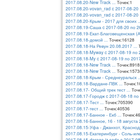
2017.08.20-New Track
...
Точек:1
2017.08.20-vovan_rad c 2017-08-20 
2017.08.20-vovan_rad c 2017-08-20 
2017.08.20-Крым - 2017 для своих
.
2017.08.19-Саша c 2017-08-20 по 2
2017.08.19-Екат-Благовещенская (А
2017.08.18-домой
...
Точек:16128
2017.08.18-На Ревун 20.08.2017
...
Т
2017.08.18-Myway c 2017-08-19 по 
2017.08.18-My c 2017-08-19 по 201
2017.08.18-New Track
...
Точек:8918
2017.08.18-New Track
...
Точек:1573
2017.08.18-Крым - Среднеуральск
.
2017.08.18-Вардане-ПВК
...
Точек:1
2017.08.17- Общий трек тест
...
Точе
2017.08.17-Городж c 2017-08-18 по
2017.08.17-Тест
...
Точек:705390
2017.08.17-тест
...
Точек:40536
2017.08.17-Банное - Екб
...
Точек:4
2017.08.16-Банное, 16 - 18 августа 
2017.08.15-Уфа - Джанхот, Краснод
2017.08.15-Екатеринбург - Соль-ил
2017.08.15-doroga iz sada c 2017-0