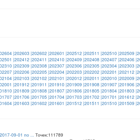
02604
|202603
|202602
|202601
|202512
|202511
|202510
|202509
|2
02501
|202412
|202411
|202410
|202409
|202408
|202407
|202406
|2
02310
|202309
|202308
|202307
|202306
|202305
|202304
|202303
|2
02207
|202206
|202205
|202204
|202203
|202202
|202201
|202112
|2
02104
|202103
|202102
|202101
|202012
|202011
|202010
|202009
|2
02001
|201912
|201911
|201910
|201909
|201908
|201907
|201906
|2
01810
|201809
|201808
|201807
|201806
|201805
|201804
|201803
|2
01707
|201706
|201705
|201704
|201703
|201702
|201701
|201612
|2
01604
|201603
|201602
|201601
|201512
|201511
|201510
|201509
|2
 2017-09-01 по
...
Точек:111789