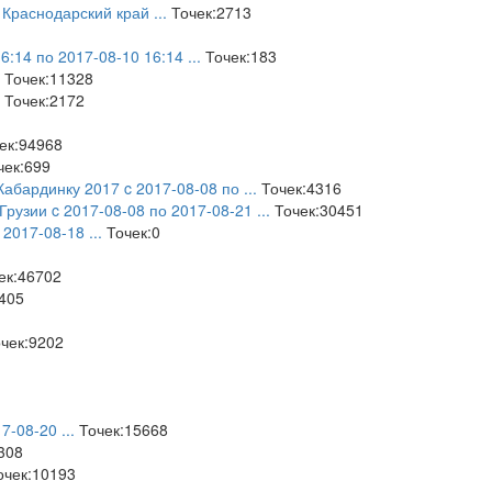
я Краснодарский край
...
Точек:2713
6:14 по 2017-08-10 16:14
...
Точек:183
Точек:11328
Точек:2172
ек:94968
ек:699
Кабардинку 2017 c 2017-08-08 по
...
Точек:4316
 Грузии c 2017-08-08 по 2017-08-21
...
Точек:30451
 2017-08-18
...
Точек:0
ек:46702
405
чек:9202
17-08-20
...
Точек:15668
308
чек:10193