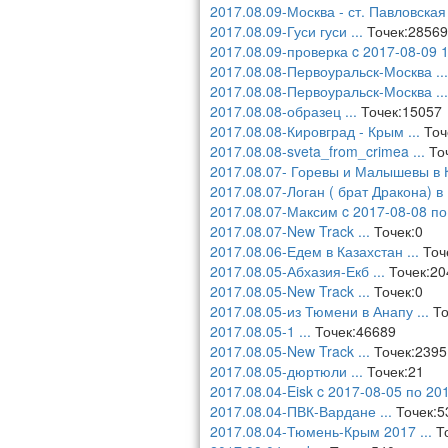
2017.08.09-Москва - ст. Павловска
2017.08.09-Гуси гуси
...
Точек:28569
2017.08.09-проверка c 2017-08-09 1
2017.08.08-Первоуральск-Москва
...
2017.08.08-Первоуральск-Москва
...
2017.08.08-образец
...
Точек:15057
2017.08.08-Кировград - Крым
...
Точ
2017.08.08-sveta_from_crimea
...
Точ
2017.08.07- Горевы и Малышевы в 
2017.08.07-Логан ( брат Дракона) в
2017.08.07-Максим c 2017-08-08 по
2017.08.07-New Track
...
Точек:0
2017.08.06-Едем в Казахстан
...
Точ
2017.08.05-Абхазия-Екб
...
Точек:20
2017.08.05-New Track
...
Точек:0
2017.08.05-из Тюмени в Анапу
...
То
2017.08.05-1
...
Точек:46689
2017.08.05-New Track
...
Точек:2395
2017.08.05-дюртюли
...
Точек:21
2017.08.04-Eisk c 2017-08-05 по 20
2017.08.04-ПВК-Вардане
...
Точек:5
2017.08.04-Тюмень-Крым 2017
...
То