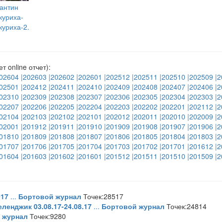
антин
куриха-
куриха-2.
ет online отчет):
02604
|202603
|202602
|202601
|202512
|202511
|202510
|202509
|2
02501
|202412
|202411
|202410
|202409
|202408
|202407
|202406
|2
02310
|202309
|202308
|202307
|202306
|202305
|202304
|202303
|2
02207
|202206
|202205
|202204
|202203
|202202
|202201
|202112
|2
02104
|202103
|202102
|202101
|202012
|202011
|202010
|202009
|2
02001
|201912
|201911
|201910
|201909
|201908
|201907
|201906
|2
01810
|201809
|201808
|201807
|201806
|201805
|201804
|201803
|2
01707
|201706
|201705
|201704
|201703
|201702
|201701
|201612
|2
01604
|201603
|201602
|201601
|201512
|201511
|201510
|201509
|2
017
...
Бортовой журнал
Точек:28517
ленджик 03.08.17-24.08.17
...
Бортовой журнал
Точек:24814
 журнал
Точек:9280