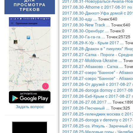
ДЛЯ
2017.08.31-Новоуральск-Анапа-Нов
ПРОСМОТРА
2017.08.30-Athome c 2017-08-31 по
ТРЕКОВ
2017.08.30-Данхот-Уфа домой c 20
2017.08.30-еду
...
Точек:640
2017.08.30-New Track
...
Точек:640
2017.08.30-Оренбург
...
Точек:0
2017.08.30-Га-га-га
...
Точек:25725
2017.08.29-К-Ур - Крым 2017
...
Точе
2017.08.28-Дракон в " пикулях" Яна
2017.08.27-Сатка - Пороги - Средн
2017.08.27-Moldova-Ukraine
...
Точе
2017.08.27-Абзаково - Сатка
...
Точе
2017.08.27-озеро "Банное" - Абзак
2017.08.27-озеро "Банное" - Абзак
2017.08.26-От друзей c 2017-08-27
2017.08.26-doroga domoy c 2017-08
2017.08.26-Екб-Крым c 2017-08-27
2017.08.26-27.08.2017
...
Точек:189
Задать вопрос
2017.08.26-Песчаный
...
Точек:325
2017.08.25-геленджик москва c 201
2017.08.25-doroga v derevny c 2017
2017.08.25-оз. Иткуль - Заречный c
2017.08.25-Меловые горы - Челяби