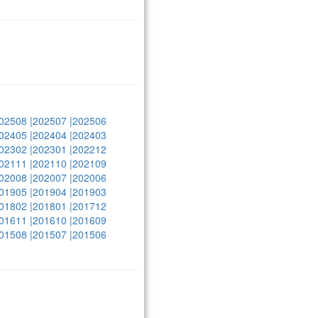
02508
|202507
|202506
02405
|202404
|202403
02302
|202301
|202212
02111
|202110
|202109
02008
|202007
|202006
01905
|201904
|201903
01802
|201801
|201712
01611
|201610
|201609
01508
|201507
|201506