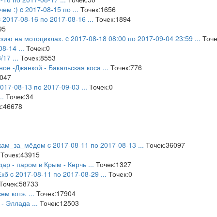
чем :) c 2017-08-15 по
...
Точек:1656
 2017-08-16 по 2017-08-16
...
Точек:1894
95
зию на мотоциклах. c 2017-08-18 08:00 по 2017-09-04 23:59
...
Точе
08-14
...
Точек:0
8/17
...
Точек:8553
ое -Джанкой - Бакальская коса
...
Точек:776
047
2017-08-13 по 2017-09-03
...
Точек:0
..
Точек:34
:46678
ам_за_мёдом c 2017-08-11 по 2017-08-13
...
Точек:36097
Точек:43915
дар - паром в Крым - Керчь
...
Точек:1327
Екб c 2017-08-11 по 2017-08-29
...
Точек:0
Точек:58733
ем котэ.
...
Точек:17904
 - Эллада
...
Точек:12503