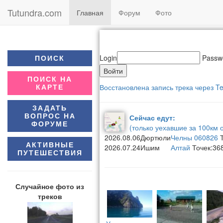
Tutundra.com
(current)
Главная
Форум
Фото
Login
Passw
ПОИСК
ПОИСК НА
Восстановлена запись трека через T
КАРТЕ
ЗАДАТЬ
ВОПРОС НА
Сейчас едут:
ФОРУМЕ
(только уехавшие за 100км 
2026.08.06
Дюртюли
Челны 060826
Т
АКТИВНЫЕ
2026.07.24
Ишим
Алтай
Точек:36
ПУТЕШЕСТВИЯ
Случайное фото из
треков