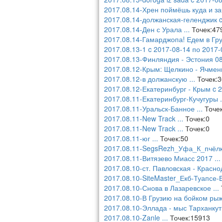
2017.08.14-Хрен поймёшь куда и за
2017.08.14-должанская-геленджик c
2017.08.14-Ден с Урала
...
Точек:47
2017.08.14-Гамарджопа! Едем в Гру
2017.08.13-1 c 2017-08-14 по 2017-
2017.08.13-Финляндия - Эстония 0
2017.08.12-Крым: Щелкино - Ячменн
2017.08.12-в должанскую
...
Точек:3
2017.08.12-Екатеринбург - Крым c 
2017.08.11-Екатеринбург-Кучугуры
.
2017.08.11-Уральск-Банное
...
Точек
2017.08.11-New Track
...
Точек:0
2017.08.11-New Track
...
Точек:0
2017.08.11-юг
...
Точек:50
2017.08.11-SegsRezh_Уфа_К_пчёлк
2017.08.11-Витязево Миасс 2017
...
2017.08.10-ст. Павловская - Красно
2017.08.10-SiteMaster_Екб-Туапсе-
2017.08.10-Снова в Лазаревское
...
2017.08.10-В Грузию на бойком рыж
2017.08.10-Эллада - мыс Тарханкут
2017.08.10-Zanle
...
Точек:15913