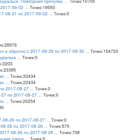
оуральск. Повторная прогулка.
...
Точек:10705
 2017-09-02
...
Точек:19550
17-08-31 по 2017-09-02
...
Точек:0
к:28976
ул и обратно c 2017-08-29 по 2017-08-30
...
Точек:154720
еуральск
...
Точек:0
к:2203
к:23385
ово
...
Точек:22434
ово
...
Точек:22434
 по 2017-08-27
...
Точек:0
-27 по 2017-08-27
...
Точек:0
 по
...
Точек:20254
90
7-08-26 по 2017-08-27
...
Точек:0
-08-26 по 2017-08-26
...
Точек:570
 2017-08-26 по 2017-08-26
...
Точек:708
нские озера
...
Точек:0