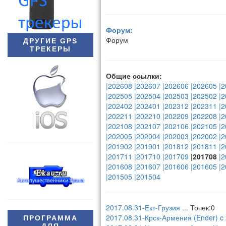
Форум:
Форум
ДРУГИЕ GPS
ТРЕКЕРЫ
Общие ссылки:
|202608
|202607
|202606
|202605
|2
|202505
|202504
|202503
|202502
|2
|202402
|202401
|202312
|202311
|2
|202211
|202210
|202209
|202208
|2
|202108
|202107
|202106
|202105
|2
|202005
|202004
|202003
|202002
|2
|201902
|201901
|201812
|201811
|2
|201711
|201710
|201709
|201708
|2
|201608
|201607
|201606
|201605
|2
|201505
|201504
2017.08.31-Ект-Грузия
...
Точек:0
2017.08.31-Крск-Армения (Ender) c
ПРОГРАММА