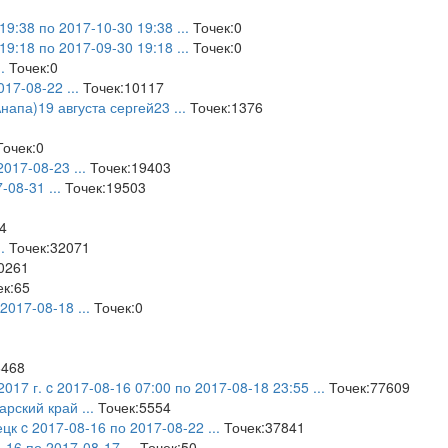
19:38 по 2017-10-30 19:38
...
Точек:0
19:18 по 2017-09-30 19:18
...
Точек:0
..
Точек:0
017-08-22
...
Точек:10117
напа)19 августа сергей23
...
Точек:1376
очек:0
2017-08-23
...
Точек:19403
7-08-31
...
Точек:19503
4
..
Точек:32071
0261
к:65
 2017-08-18
...
Точек:0
6468
2017 г. c 2017-08-16 07:00 по 2017-08-18 23:55
...
Точек:77609
арский край
...
Точек:5554
ецк c 2017-08-16 по 2017-08-22
...
Точек:37841
8-16 по 2017-08-17
...
Точек:50