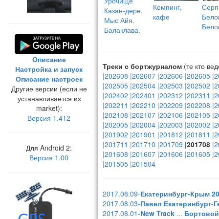
Урочище
Кемпинг,
Серп
Казан-дере.
кафе
Бело
Мыс Айя.
Бело
Балаклава.
Описание
Треки с бортжурналом
(те кто вед
Настройка и запуск
|202608
|202607
|202606
|202605
|2
Описание настроек
|202505
|202504
|202503
|202502
|2
Другие версии (если не
|202402
|202401
|202312
|202311
|2
устанавливается из
|202211
|202210
|202209
|202208
|2
market):
|202108
|202107
|202106
|202105
|2
Версия 1.412
|202005
|202004
|202003
|202002
|2
|201902
|201901
|201812
|201811
|2
|201711
|201710
|201709
|201708
|2
Для Android 2:
|201608
|201607
|201606
|201605
|2
Версия 1.00
|201505
|201504
2017.08.09-
Екатеринбург-Крым 2
2017.08.03-
Павел Екатеринбург-Ге
2017.08.01-
New Track
...
Бортовой