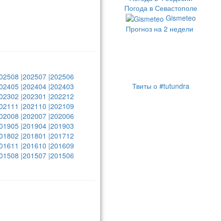
Погода в Севастополе
Gismeteo
Прогноз на 2 недели
02508
|202507
|202506
Твиты о #tutundra
02405
|202404
|202403
02302
|202301
|202212
02111
|202110
|202109
02008
|202007
|202006
01905
|201904
|201903
01802
|201801
|201712
01611
|201610
|201609
01508
|201507
|201506