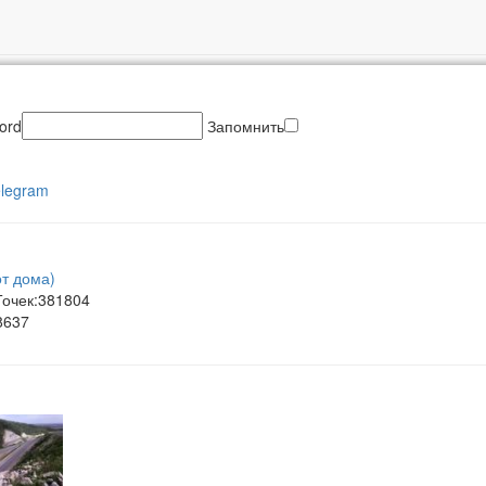
ord
Запомнить
elegram
от дома)
очек:381804
8637